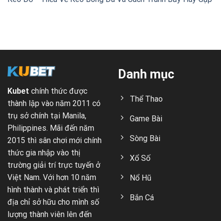
Danh mục
Kubet
chính thức được
Thể Thao
thành lập vào năm 2011 có
trụ sở chính tại Manila,
Game Bài
Philippines. Mãi đến năm
Sòng Bài
2015 thì sân chơi mới chính
thức gia nhập vào thị
Xổ Số
trường giải trí trực tuyến ở
Việt Nam. Với hơn 10 năm
Nổ Hũ
hình thành và phát triển thì
Bắn Cá
địa chỉ sở hữu cho mình số
lượng thành viên lên đến