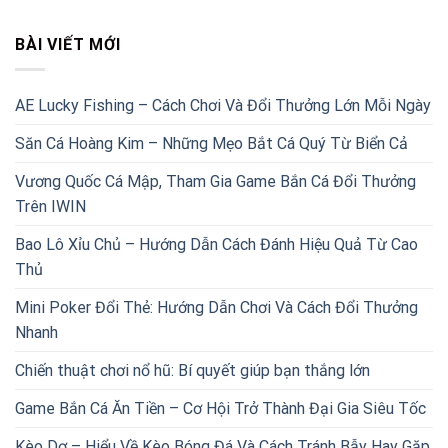
BÀI VIẾT MỚI
AE Lucky Fishing – Cách Chơi Và Đổi Thưởng Lớn Mỗi Ngày
Săn Cá Hoàng Kim – Những Mẹo Bắt Cá Quý Từ Biển Cả
Vương Quốc Cá Mập, Tham Gia Game Bắn Cá Đổi Thưởng
Trên IWIN
Bao Lô Xỉu Chủ – Hướng Dẫn Cách Đánh Hiệu Quả Từ Cao
Thủ
Mini Poker Đổi Thẻ: Hướng Dẫn Chơi Và Cách Đổi Thưởng
Nhanh
Chiến thuật chơi nổ hũ: Bí quyết giúp bạn thắng lớn
Game Bắn Cá Ăn Tiền – Cơ Hội Trở Thành Đại Gia Siêu Tốc
Kèo Dơ – Hiểu Về Kèo Bóng Đá Và Cách Tránh Bẫy Hay Gặp